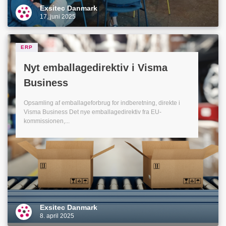
Exsitec Danmark
17. juni 2025
ERP
Nyt emballagedirektiv i Visma
Business
Opsamling af emballageforbrug for indberetning, direkte i
Visma Business Det nye emballagedirektiv fra EU-
kommissionen,...
Exsitec Danmark
8. april 2025