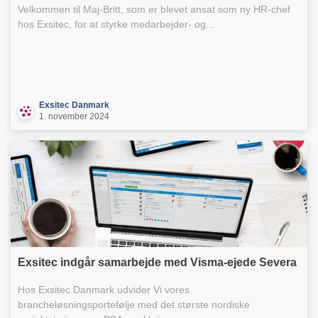
Velkommen til Maj-Britt, som er blevet ansat som ny HR-chef
hos Exsitec, for at styrke medarbejder- og...
Exsitec Danmark
1. november 2024
Exsitec indgår samarbejde med Visma-ejede Severa
Hos Exsitec Danmark udvider Vi vores
brancheløsningsportefølje med det største nordiske