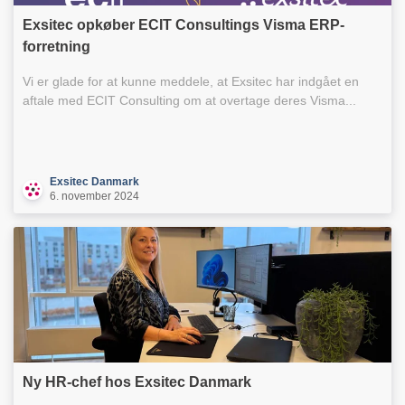
Exsitec opkøber ECIT Consultings Visma ERP-
forretning
Vi er glade for at kunne meddele, at Exsitec har indgået en
aftale med ECIT Consulting om at overtage deres Visma...
Exsitec Danmark
6. november 2024
Ny HR-chef hos Exsitec Danmark