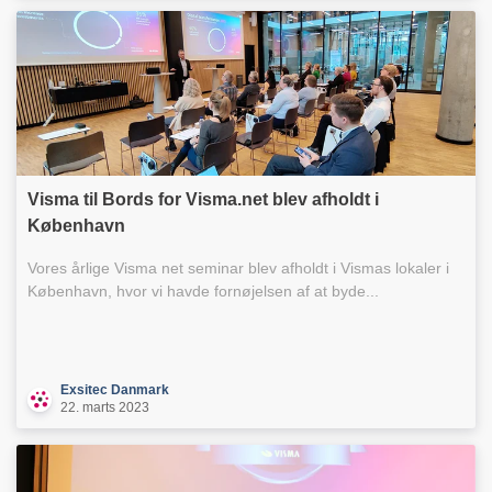
Visma til Bords for Visma.net blev afholdt i
København
Vores årlige Visma net seminar blev afholdt i Vismas lokaler i
København, hvor vi havde fornøjelsen af at byde...
Exsitec Danmark
22. marts 2023