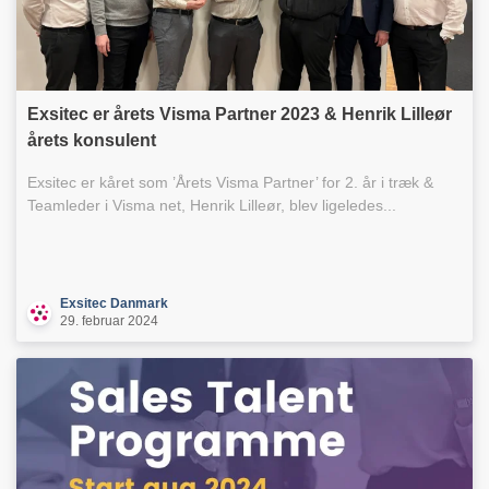
Exsitec er årets Visma Partner 2023 & Henrik Lilleør
årets konsulent
Exsitec er kåret som ’Årets Visma Partner’ for 2. år i træk &
Teamleder i Visma net, Henrik Lilleør, blev ligeledes...
Exsitec Danmark
29. februar 2024