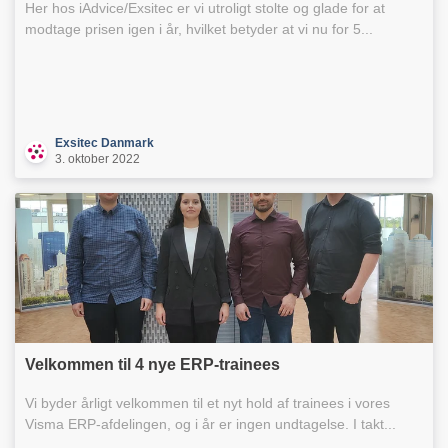
Her hos iAdvice/Exsitec er vi utroligt stolte og glade for at
modtage prisen igen i år, hvilket betyder at vi nu for 5...
Exsitec Danmark
3. oktober 2022
Velkommen til 4 nye ERP-trainees
Vi byder årligt velkommen til et nyt hold af trainees i vores
Visma ERP-afdelingen, og i år er ingen undtagelse. I takt...