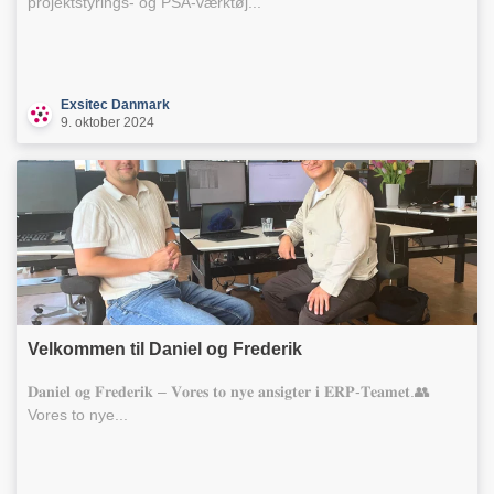
projektstyrings- og PSA-værktøj...
Exsitec Danmark
9. oktober 2024
Velkommen til Daniel og Frederik
𝐃𝐚𝐧𝐢𝐞𝐥 𝐨𝐠 𝐅𝐫𝐞𝐝𝐞𝐫𝐢𝐤 – 𝐕𝐨𝐫𝐞𝐬 𝐭𝐨 𝐧𝐲𝐞 𝐚𝐧𝐬𝐢𝐠𝐭𝐞𝐫 𝐢 𝐄𝐑𝐏-𝐓𝐞𝐚𝐦𝐞𝐭.👥
Vores to nye...