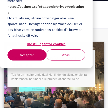
mere her:
https://business.safety.google/privacy/
oplysning
er
ERP
Hvis du afviser, vil dine oplysninger ikke blive
sporet, når du besøger denne hjemmeside. Der vil
dog blive gemt en nødvendig cookie i din browser
for at huske dit valg.
Indstillinger for cookies
ERP
Accepter
Afvis
Den Digitale Transformation -
Materiale
Tak for en inspirerende dag! Her finder du alt materiale fra
konferencen, herunder alle præsentationerne fra de...