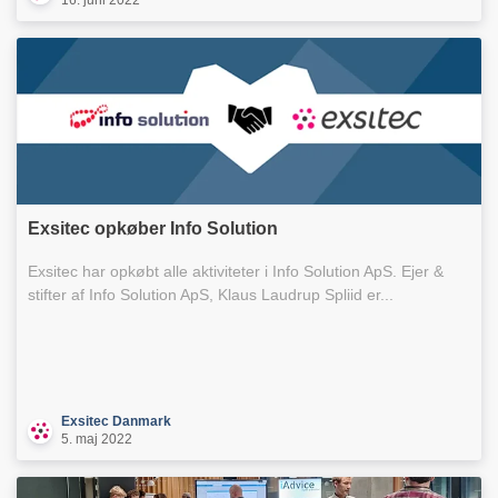
16. juni 2022
Exsitec opkøber Info Solution
Exsitec har opkøbt alle aktiviteter i Info Solution ApS. Ejer &
stifter af Info Solution ApS, Klaus Laudrup Spliid er...
Exsitec Danmark
5. maj 2022