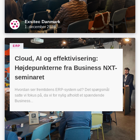
Exsitec Danmark
1. december 2025
ERP
Cloud, AI og effektivisering:
Højdepunkterne fra Business NXT-
seminaret
Hvordan ser fremtidens ERP-system ud? Det spørgsmål
satte vi fokus på, da vi for nylig afholdt et spændende
Business...