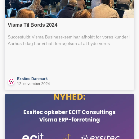
Visma Til Bords 2024
Succesfuldt Visma Business-seminar afholdt for vores kunder i
Aarhus I dag har vi haft fornøjelsen af at byde vores...
Exsitec Danmark
12. november 2024