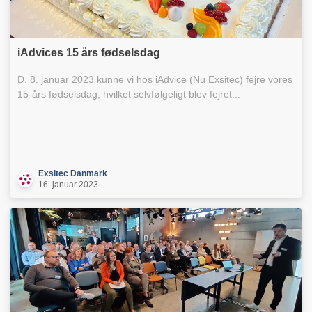
iAdvices 15 års fødselsdag
D. 8. januar 2023 kunne vi hos iAdvice (Nu Exsitec) fejre vores
15-års fødselsdag, hvilket selvfølgeligt blev fejret...
Exsitec Danmark
16. januar 2023