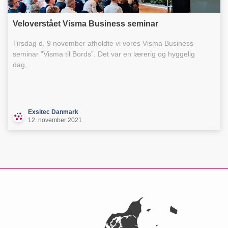
Veloverstået Visma Business seminar
Tirsdag d. 9 november afholdte vi vores Visma Business
seminar ”Visma til Bords”. Det var en lærerig og hyggelig
dag,...
Exsitec Danmark
12. november 2021