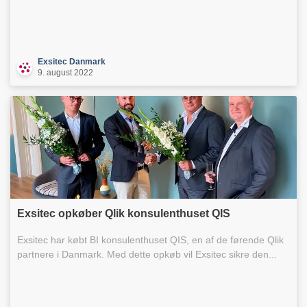
Exsitec Danmark
9. august 2022
Exsitec opkøber Qlik konsulenthuset QIS
Exsitec har købt BI konsulenthuset QIS, en af de førende Qlik
partnere i Danmark. Med dette opkøb vil Exsitec sikre den...