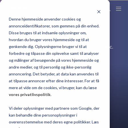
Denne hjemmeside anvender cookies og
annonceidentifikatorer, som gemmes på din enhed.
Nyheder
Disse bruges til at indsamle oplysninger om,
hvordan du bruger vores hjemmeside og til at
genkende dig. Oplysningerne bruger vi til at
Her kan du læse de seneste nyheder fra Exsitec.
forbedre og tilpasse din oplevelse samt til analyser
og målinger af besøgende på vores hjemmeside og
andre medier, og til personlig og ikke-personlig
KONTAKT OS
annoncering. Det betyder, at data kan anvendes til
at tilpasse annoncer efter dine interesser. For at få
mere at vide om de cookies, vi bruger, kan du læse
vores privatlivspolitik
.
Vi deler oplysninger med partnere som Google, der
kan behandle dine personoplysninger i
overensstemmelse med deres egne politikker. Læs