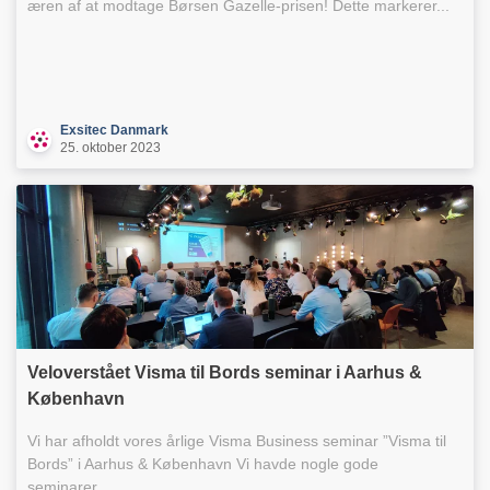
æren af at modtage Børsen Gazelle-prisen! Dette markerer...
Exsitec Danmark
25. oktober 2023
Veloverstået Visma til Bords seminar i Aarhus &
København
Vi har afholdt vores årlige Visma Business seminar ”Visma til
Bords” i Aarhus & København Vi havde nogle gode
seminarer...