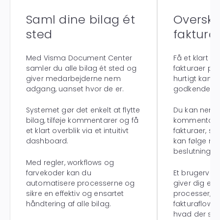
Saml dine bilag ét
Oversku
sted
faktura
Med Visma Document Center
Få et klart ov
samler du alle bilag ét sted og
fakturaer på 
giver medarbejderne nem
hurtigt kan s
adgang, uanset hvor de er.
godkendelser
Systemet gør det enkelt at flytte
Du kan nemt t
bilag, tilføje kommentarer og få
kommentarer
et klart overblik via et intuitivt
fakturaer, så
dashboard.
kan følge me
beslutninger
Med regler, workflows og
farvekoder kan du
Et brugerven
automatisere processerne og
giver dig en 
sikre en effektiv og ensartet
processer, 
håndtering af alle bilag.
fakturaflow, 
hvad der ska