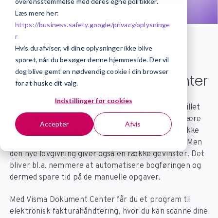
overensstemmelse med deres egne politikker.
Læs mere her:
https://business.safety.google/privacy/
oplysninge
r
Bliv klar til den nye
Hvis du afviser, vil dine oplysninger ikke blive
bogføringslov
sporet, når du besøger denne hjemmeside. Der vil
dog blive gemt en nødvendig cookie i din browser
med Visma Document Center
for at huske dit valg.
Indstillinger for cookies
Med den nye bogføringslov for 2025, bliver der stillet
en ny række krav til jeres ERP-system. Det kan være
Accepter
Afvis
en udfordring for mange, da der medfølger en række
krav til virksomheders procedurer og processer. Men
den nye lovgivning giver også en række gevinster. Det
bliver bl.a. nemmere at automatisere bogføringen og
dermed spare tid på de manuelle opgaver.
Med Visma Dokument Center får du et program til
elektronisk fakturahåndtering, hvor du kan scanne dine