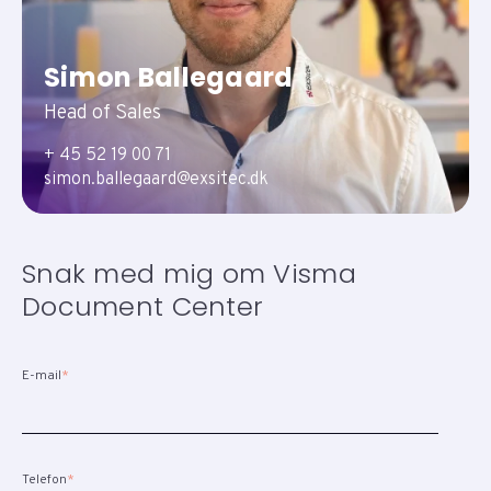
Simon Ballegaard
Head of Sales
+ 45 52 19 00 71
simon.ballegaard@exsitec.dk
Snak med mig om Visma
Document Center
E-mail
*
Telefon
*