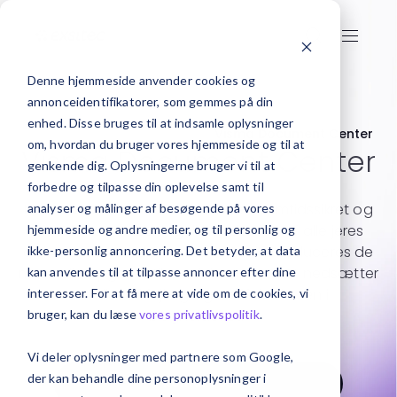
Denne hjemmeside anvender cookies og
annonceidentifikatorer, som gemmes på din
enhed. Disse bruges til at indsamle oplysninger
Forside
Fakturahåndtering
Visma Document Center
om, hvordan du bruger vores hjemmeside og til at
Visma Document Center
genkende dig. Oplysningerne bruger vi til at
forbedre og tilpasse din oplevelse samt til
Med Document Center får du en fremtidssikret og
analyser og målinger af besøgende på vores
cloudbaseret løsning til håndtering af alle jeres
hjemmeside og andre medier, og til personlig og
dokumenter. Med Document Center reduceres de
ikke-personlig annoncering. Det betyder, at data
manuelle opgaver til et minimum, hvilket nedsætter
kan anvendes til at tilpasse annoncer efter dine
antallet af fejl og øger effektiviteten i
interesser. For at få mere at vide om de cookies, vi
bogholderiet.
bruger, kan du læse
vores privatlivspolitik
.
Vi deler oplysninger med partnere som Google,
der kan behandle dine personoplysninger i
Kontakt os