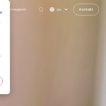
Kontakt
Fjernsupport
da
,
t
.