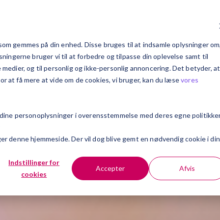
c Explains
Kundecases
Om Exsitec
Karriere
om gemmes på din enhed. Disse bruges til at indsamle oplysninger om
ingerne bruger vi til at forbedre og tilpasse din oplevelse samt til
edier, og til personlig og ikke-personlig annoncering. Det betyder, a
For at få mere at vide om de cookies, vi bruger, kan du læse
vores
 dine personoplysninger i overensstemmelse med deres egne politikker
r
søger denne hjemmeside. Der vil dog blive gemt en nødvendig cookie i din
Indstillinger for
Accepter
Afvis
cookies