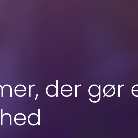
r, der gør en
mhed