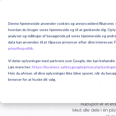
Løsninger
Brancher
Denne hjemmeside anvender cookies og annonceidentifikatorer, s
hvordan du bruger vores hjemmeside og til at genkende dig. Oplysn
analyser og målinger af besøgende på vores hjemmeside og andre m
data kan anvendes til at tilpasse annoncer efter dine interesser. 
privatlivspolitik
.
Skab fo
Vi deler oplysninger med partnere som Google, der kan behandle
Læs mere her:
https://business.safety.google/privacy/
oplysninge
i
Hvis du afviser, vil dine oplysninger ikke blive sporet, når du be
browser for at huske dit valg.
HubSpot er et kr
Med alle dele i én pl