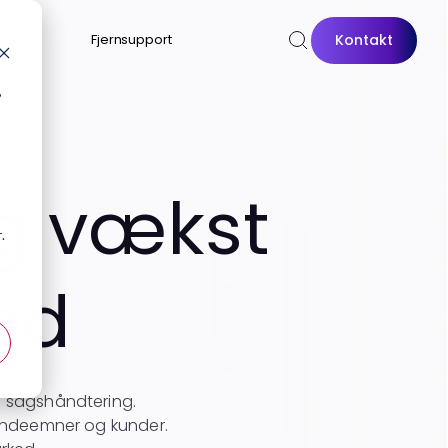
Kontakt
rriere
Fjernsupport
,
t
og vækst
.
ed
g sagshåndtering.
 kundeemner og kunder.