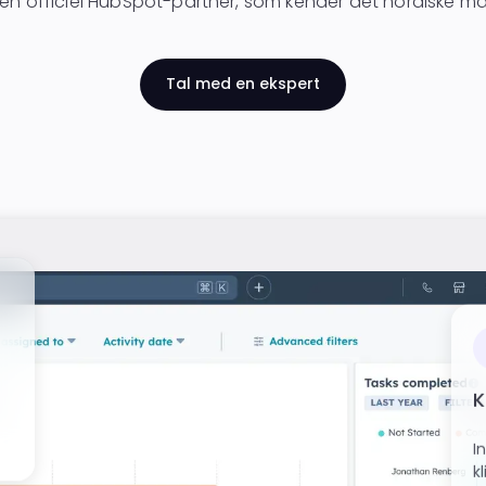
r en officiel HubSpot-partner, som kender det nordiske ma
Tal med en ekspert
K
I
k