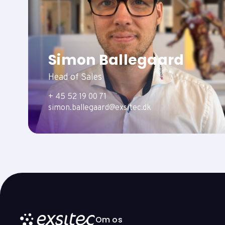
Simon Ballegaard
Head of Sales
+ 45 52 19 00 71
simon.ballegaard@exsitec.dk
Om os