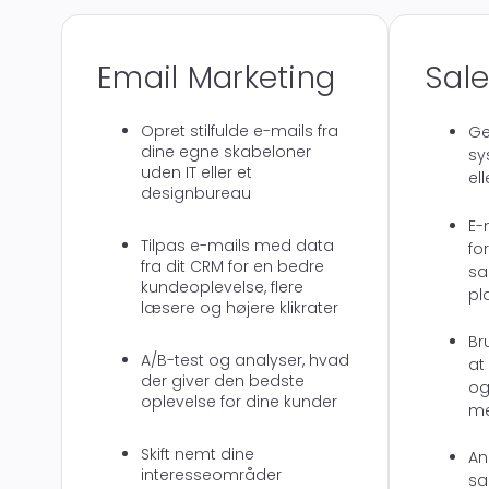
Email Marketing
Sale
Opret stilfulde e-mails fra
Ge
dine egne skabeloner
sy
uden IT eller et
el
designbureau
E-
Tilpas e-mails med data
fo
fra dit CRM for en bedre
s
kundeoplevelse, flere
pl
læsere og højere klikrater
Br
A/B-test og analyser, hvad
at
der giver den bedste
og
oplevelse for dine kunder
me
Skift nemt dine
An
interesseområder
sa