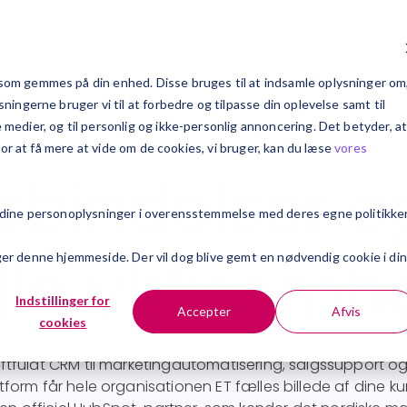
Exsitec Explains
Kundecases
Om Exsitec
Ka
om gemmes på din enhed. Disse bruges til at indsamle oplysninger om
ingerne bruger vi til at forbedre og tilpasse din oplevelse samt til
edier, og til personlig og ikke-personlig annoncering. Det betyder, a
Forside
CRM-system
HubSpot
For at få mere at vide om de cookies, vi bruger, kan du læse
vores
rbindelser 
 dine personoplysninger i overensstemmelse med deres egne politikker
r
 din virksomh
søger denne hjemmeside. Der vil dog blive gemt en nødvendig cookie i din
Indstillinger for
Accepter
Afvis
cookies
aftfuldt CRM til marketingautomatisering, salgssupport o
atform får hele organisationen ET fælles billede af dine