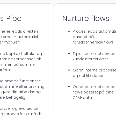
s Pipe
Nurture flows
nerer leads direkte i
Proces leads automati
stemet – automatisk
baseret på
ler manuelt
foruddefinerede flows
mail, opkald, aftaler og
Tilpas automatiserede
rretningsprocesser, alt
kundeinteraktioner
ammen på samme
atform
Opret interne process
og notifikationer
ug smarte funktioner til
 strømline efterforskning
Opret automatiserede
 gøre din arbejdsdag
flows baseret på dine
re behagelig
CRM-data
alyser og evaluer din
lgsproces for at nå dit