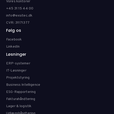
Vores kontorer
+45 31 15 44 00
info@exsitec.dk
CVR: 31171377
Følg os
Facebook
LinkedIn
Løsninger
ERP-systemer
IT-Løsninger
Projektstyring
Business Intelligence
ESG-Rapportering
Fakturahåndtering
Lager & logistik
Udlægshåndtering