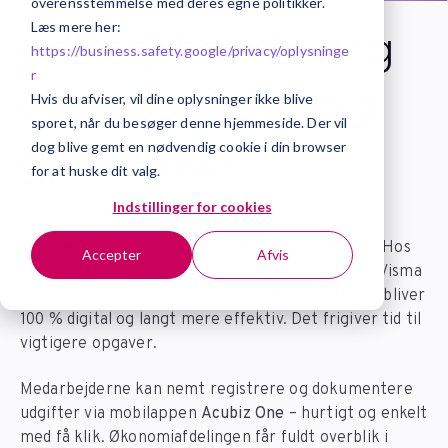
overensstemmelse med deres egne politikker.
Læs mere her:
Udlægshåndtering
https://business.safety.google/privacy/
oplysninge
r
og rejseafregning
Hvis du afviser, vil dine oplysninger ikke blive
sporet, når du besøger denne hjemmeside. Der vil
gjort smart
dog blive gemt en nødvendig cookie i din browser
for at huske dit valg.
Indstillinger for cookies
Rejseafregninger og bilagshåndtering er ofte
tidskrævende og ressourcekrævende processer. Hos
Accepter
Afvis
Exsitec kan vi integrere din Visma Business eller Visma
Net med Acubiz Corporate, så udlægshåndtering bliver
100 % digital og langt mere effektiv. Det frigiver tid til
vigtigere opgaver.
Medarbejderne kan nemt registrere og dokumentere
udgifter via mobilappen
Acubiz One
– hurtigt og enkelt
med få klik.
Økonomiafdelingen får fuldt overblik i