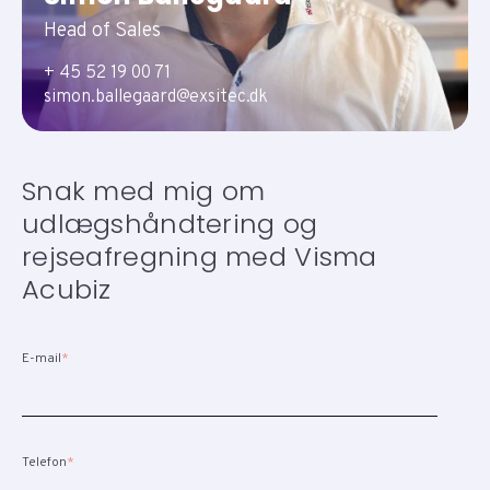
Head of Sales
+ 45 52 19 00 71
simon.ballegaard@exsitec.dk
Snak med mig om
udlægshåndtering og
rejseafregning med Visma
Acubiz
E-mail
*
Telefon
*