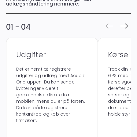
udlægshåndtering nemmere:
01 - 04
Udgifter
Kørsel
Det er nemt at registrere
Track din kør
udgifter og udlæg med Acubiz
GPS med funk
One appen. Du kan sende
Kørselsgodtg
kvitteringer videre til
derefter bere
godkendelse direkte fra
satser og m
mobilen, mens du er på farten.
dokumentati
Du kan både registrere
du slipper fo
kontantkøb og køb over
holde styr på
firmakort.