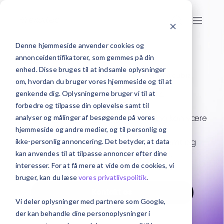
Denne hjemmeside anvender cookies og
annonceidentifikatorer, som gemmes på din
enhed. Disse bruges til at indsamle oplysninger
Forside
Udlægshåndtering
Visma Acubiz
om, hvordan du bruger vores hjemmeside og til at
Visma Acubiz
genkende dig. Oplysningerne bruger vi til at
forbedre og tilpasse din oplevelse samt til
Rejseafregninger og bilagshåndtering kan være
analyser og målinger af besøgende på vores
tidskrævende processer.
hjemmeside og andre medier, og til personlig og
Med Visma Acubiz bliver det gjort nemt og
ikke-personlig annoncering. Det betyder, at data
elektronisk, så du kan spare tid.
kan anvendes til at tilpasse annoncer efter dine
interesser. For at få mere at vide om de cookies, vi
bruger, kan du læse
vores privatlivspolitik
.
Kontakt os
Vi deler oplysninger med partnere som Google,
der kan behandle dine personoplysninger i