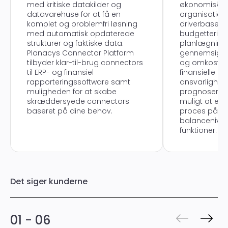
med kritiske datakilder og
økonomiske p
datavarehuse for at få en
organisation
komplet og problemfri løsning
driverbaseret 
med automatisk opdaterede
budgettering
strukturer og faktiske data.
planlægning
Planacys Connector Platform
gennemsigtig
tilbyder klar-til-brug connectors
og omkostnin
til ERP- og finansiel
finansielle pl
rapporteringssoftware samt
ansvarlighed
muligheden for at skabe
prognoser. P
skræddersyede connectors
muligt at eff
baseret på dine behov.
proces på P
balancenivea
funktioner.
Det siger kunderne
01 - 06