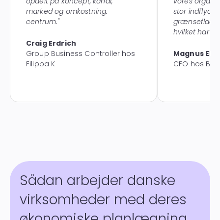
opdelt på koncept, kanal,
vores organis
marked og omkostning.
stor indflyde
centrum."
grænsefladen
hvilket har væ
Craig Erdrich
Group Business Controller hos
Magnus Eks
Filippa K
CFO hos Be
Sådan arbejder danske
virksomheder med deres
økonomiske planlægning