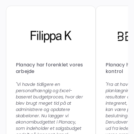
Planacy har forenklet vores
Planacy har
arbejde
kontrol
"Vi havde tidligere en
"Fra at have al
personafhængig og Excel-
planlægnings
baseret budgetproces, hvor der
resultater og
blev brugt meget tid på at
integreret, få
administrere og opdatere
kan være proa
skabeloner. Nu lægger vi
beslutningsp
økonomibudgettet i Planacy,
Derudover er 
som indeholder et salgsbudget
ud fra ledel