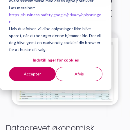
overensstemmelse med deres egne politikker.
Læs mere her:
Læs rapport
https://business.safety.google/privacy/
oplysninge
r
Hvis du afviser, vil dine oplysninger ikke blive
sporet, når du besøger denne hjemmeside. Der vil
dog blive gemt en nødvendig cookie i din browser
for at huske dit valg.
Indstillinger for cookies
Accepter
Afvis
Datadrevet økonomisk