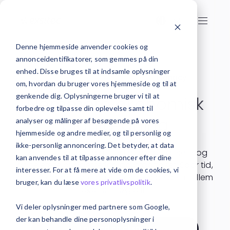
Denne hjemmeside anvender cookies og
annonceidentifikatorer, som gemmes på din
enhed. Disse bruges til at indsamle oplysninger
Forside
Budget & Prognose
Planacy
om, hvordan du bruger vores hjemmeside og til at
genkende dig. Oplysningerne bruger vi til at
Nemmere økonomisk
forbedre og tilpasse din oplevelse samt til
planlægning
analyser og målinger af besøgende på vores
hjemmeside og andre medier, og til personlig og
ikke-personlig annoncering. Det betyder, at data
Planacy hjælper dig med at automatisere og
kan anvendes til at tilpasse annoncer efter dine
accelerere budgettering og prognoser. Spar tid,
interesser. For at få mere at vide om de cookies, vi
arbejd datadrevet og styrk samarbejdet mellem
bruger, kan du læse
vores privatlivspolitik
.
økonomi og drift
Vi deler oplysninger med partnere som Google,
der kan behandle dine personoplysninger i
Tal med en ekspert