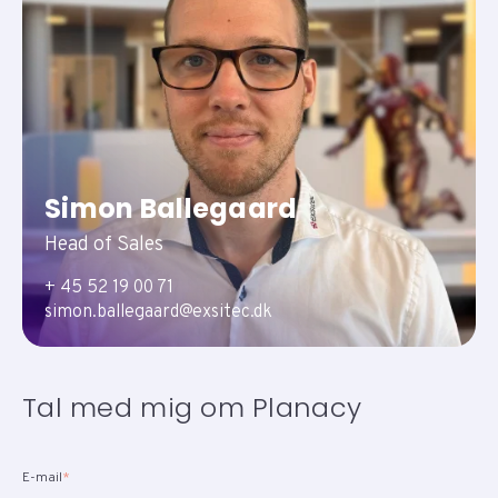
Simon Ballegaard
Head of Sales
+ 45 52 19 00 71
simon.ballegaard@exsitec.dk
Tal med mig om Planacy
E-mail
*