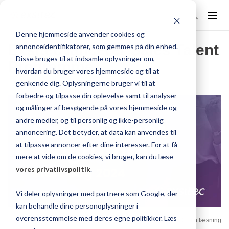
Denne hjemmeside anvender cookies og
Exsitec lancerer Sales Talent
annonceidentifikatorer, som gemmes på din enhed.
Disse bruges til at indsamle oplysninger om,
Programme
hvordan du bruger vores hjemmeside og til at
genkende dig. Oplysningerne bruger vi til at
forbedre og tilpasse din oplevelse samt til analyser
og målinger af besøgende på vores hjemmeside og
andre medier, og til personlig og ikke-personlig
annoncering. Det betyder, at data kan anvendes til
at tilpasse annoncer efter dine interesser. For at få
mere at vide om de cookies, vi bruger, kan du læse
vores privatlivspolitik
.
Vi deler oplysninger med partnere som Google, der
kan behandle dine personoplysninger i
overensstemmelse med deres egne politikker. Læs
25. januar 2024
2 min læsning