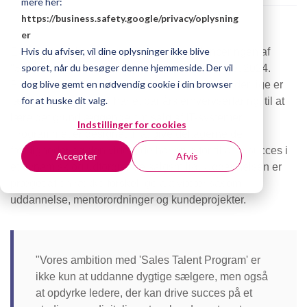
mere her:
https://business.safety.google/privacy/
oplysning
er
Hvis du afviser, vil dine oplysninger ikke blive
Exsitec er stolte af at kunne annoncere lanceringen af ​​
sporet, når du besøger denne hjemmeside. Der vil
"Sales Talent Programme", der starter i efteråret 2024.
dog blive gemt en nødvendig cookie i din browser
Programmet er en unik mulighed for personer, der lige er
for at huske dit valg.
færdiguddannet eller har et par års erhvervserfaring, til at
lære det grundlæggende om salg af IT-systemer.
Indstillinger for cookies
Programmet er designet til at give deltagerne de
færdigheder og den viden, de har brug for til at få succes i
Accepter
Afvis
et dynamisk og udfordrende salgsmiljø. Uddannelsen er
præget af en række forskellige aktiviteter såsom
uddannelse, mentorordninger og kundeprojekter.
"Vores ambition med 'Sales Talent Program' er
ikke kun at uddanne dygtige sælgere, men også
at opdyrke ledere, der kan drive succes på et