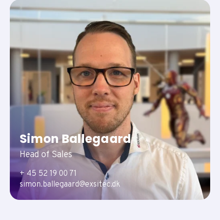
Simon Ballegaard
Head of Sales
+ 45 52 19 00 71
simon.ballegaard@exsitec.dk