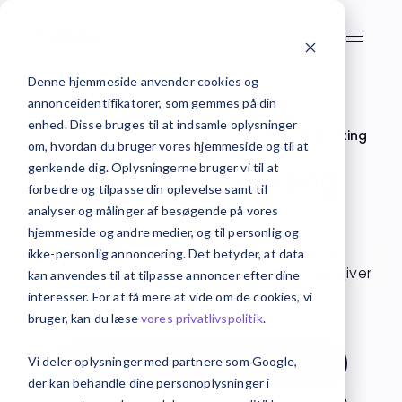
Denne hjemmeside anvender cookies og
annonceidentifikatorer, som gemmes på din
enhed. Disse bruges til at indsamle oplysninger
Forside
Business Intelligence
OneStop Reporting
om, hvordan du bruger vores hjemmeside og til at
genkende dig. Oplysningerne bruger vi til at
OneStop Reporting
forbedre og tilpasse din oplevelse samt til
analyser og målinger af besøgende på vores
Med Visma OneStop Reporting får i et
hjemmeside og andre medier, og til personlig og
cloudbaseret system med kraftfulde og
ikke-personlig annoncering. Det betyder, at data
brugervenlige rapporteringsfunktioner, der giver
kan anvendes til at tilpasse annoncer efter dine
fuld gennemsigtighed.
interesser. For at få mere at vide om de cookies, vi
bruger, kan du læse
vores privatlivspolitik
.
Vi deler oplysninger med partnere som Google,
Kontakt os
der kan behandle dine personoplysninger i