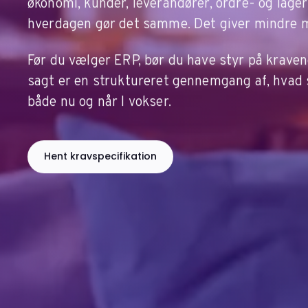
økonomi, kunder, leverandører, ordre- og lag
hverdagen gør det samme. Det giver mindre ma
Før du vælger ERP, bør du have styr på kraven
sagt er en struktureret gennemgang af, hvad 
både nu og når I vokser.
Hent kravspecifikation