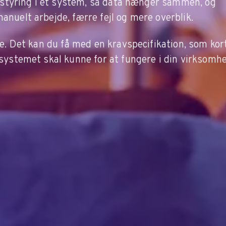
erstyring i ét system, så data hænger sammen, og
nuelt arbejde, færre fejl og mere overblik.
e. Det kan du få med en kravspecifikation, som kor
systemet skal kunne for at fungere i din virksomh