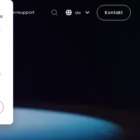
Kontakt
Fjernsupport
da
,
t
.