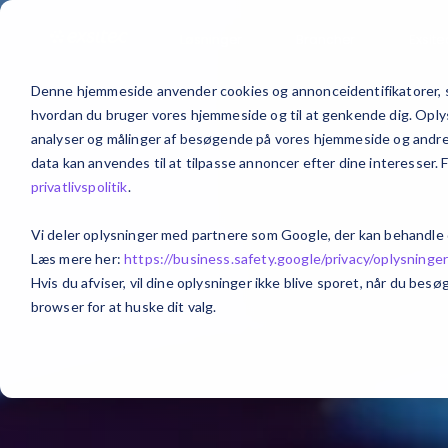
Løsninger
Brancher
Exsite
Denne hjemmeside anvender cookies og annonceidentifikatorer, s
hvordan du bruger vores hjemmeside og til at genkende dig. Oplysn
analyser og målinger af besøgende på vores hjemmeside og andre m
data kan anvendes til at tilpasse annoncer efter dine interesser. 
privatlivspolitik
.
Vi deler oplysninger med partnere som Google, der kan behandle
Læs mere her:
https://business.safety.google/privacy/
oplysninge
Hvis du afviser, vil dine oplysninger ikke blive sporet, når du be
browser for at huske dit valg.