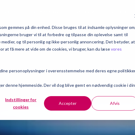
c Explains
Kundecases
Om Exsitec
Karriere
om gemmes på din enhed. Disse bruges til at indsamle oplysninger om
ingerne bruger vi til at forbedre og tilpasse din oplevelse samt til
edier, og til personlig og ikke-personlig annoncering. Det betyder, a
For at få mere at vide om de cookies, vi bruger, kan du læse
vores
 dine personoplysninger i overensstemmelse med deres egne politikker
r
søger denne hjemmeside. Der vil dog blive gemt en nødvendig cookie i din
Indstillinger for
Accepter
Afvis
cookies