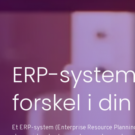
ERP-system,
forskel i d
Et ERP-system (Enterprise Resource Planning 