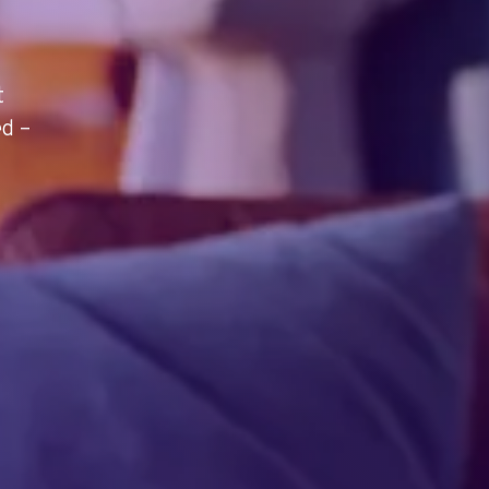
t
ed –