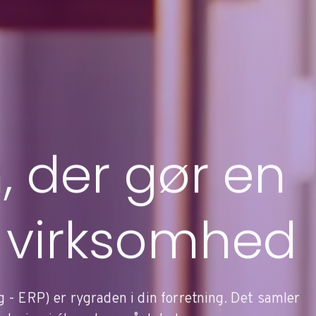
 der gør en
in virksomhed
- ERP) er rygraden i din forretning. Det samler