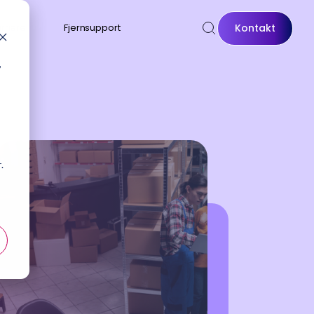
Kontakt
rriere
Fjernsupport
,
t
.