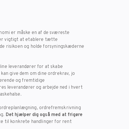
omi er måske en af ​​de sværeste
r vigtigt at etablere tætte
ede risikoen og holde forsyningskæderne
ne leverandører for at skabe
kan give dem om dine ordrekrav, jo
værende og fremtidige
eres leverandører og arbejde ned i hvert
laskehalse.
 ordreplanlægning, ordrefremskrivning
ag.
Det hjælper dig også med at frigøre
e til konkrete handlinger for rent