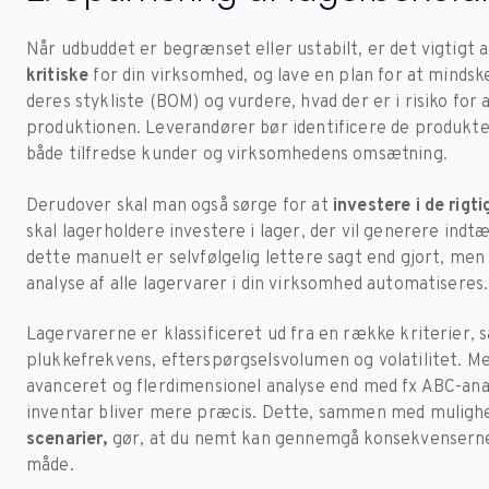
Når udbuddet er begrænset eller ustabilt, er det vigtigt 
kritiske
for din virksomhed, og lave en plan for at mindsk
deres stykliste (BOM) og vurdere, hvad der er i risiko for a
produktionen. Leverandører bør identificere de produkter
både tilfredse kunder og virksomhedens omsætning.
Derudover skal man også sørge for at
investere i de rigt
skal lagerholdere investere i lager, der vil generere indt
dette manuelt er selvfølgelig lettere sagt end gjort, m
analyse af alle lagervarer i din virksomhed automatiseres
Lagervarerne er klassificeret ud fra en række kriterier,
plukkefrekvens, efterspørgselsvolumen og volatilitet. 
avanceret og flerdimensionel analyse end med fx ABC-anal
inventar bliver mere præcis. Dette, sammen med muligh
scenarier,
gør, at du nemt kan gennemgå konsekvenserne
måde.