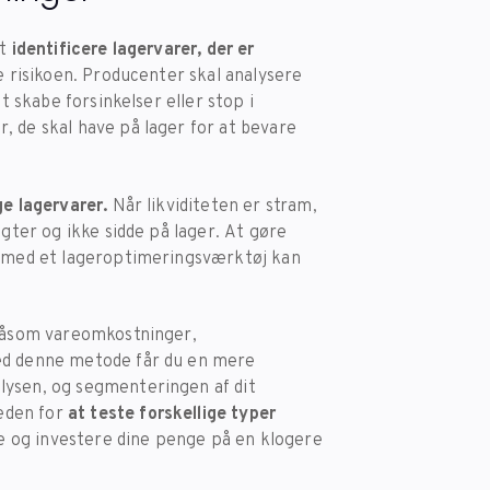
at
identificere lagervarer, der er
e risikoen. Producenter skal analysere
t skabe forsinkelser eller stop i
, de skal have på lager for at bevare
ige lagervarer.
Når likviditeten er stram,
ægter og ikke sidde på lager. At gøre
en med et lageroptimeringsværktøj kan
.
 såsom vareomkostninger,
Med denne metode får du en mere
ysen, og segmenteringen af ​​dit
eden for
at teste forskellige typer
 og investere dine penge på en klogere