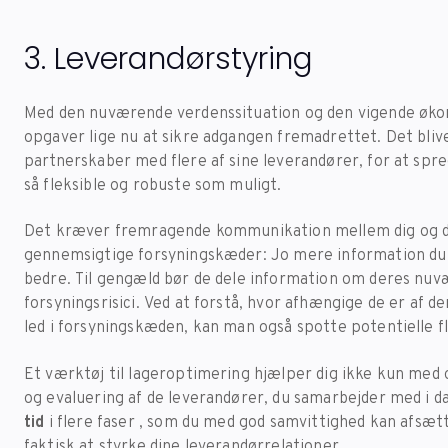
3. Leverandørstyring
Med den nuværende verdenssituation og den vigende økon
opgaver lige nu at sikre adgangen fremadrettet. Det blive
partnerskaber med flere af sine leverandører, for at spr
så fleksible og robuste som muligt.
Det kræver fremragende kommunikation mellem dig og di
gennemsigtige forsyningskæder: Jo mere information du 
bedre. Til gengæld bør de dele information om deres nu
forsyningsrisici. Ved at forstå, hvor afhængige de er af d
led i forsyningskæden, kan man også spotte potentielle f
Et værktøj til lageroptimering hjælper dig ikke kun med
og evaluering af de leverandører, du samarbejder med i d
tid
i flere faser , som du med god samvittighed kan afsætt
faktisk at styrke dine leverandørrelationer.