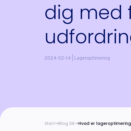
dig med 
udfordri
2024-02-14 | Lageroptimering
Start
Blog DK
Hvad er lageroptimering