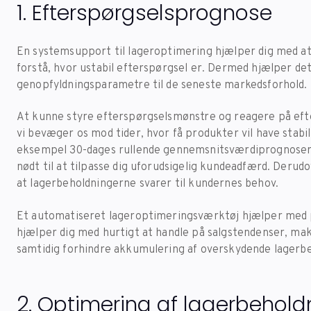
1. Efterspørgselsprognose
En systemsupport til lageroptimering hjælper dig med a
forstå, hvor ustabil efterspørgsel er. Dermed hjælper det
genopfyldningsparametre til de seneste markedsforhold.
At kunne styre efterspørgselsmønstre og reagere på efte
vi bevæger os mod tider, hvor få produkter vil have stabil
eksempel 30-dages rullende gennemsnitsværdiprognoser m
nødt til at tilpasse dig uforudsigelig kundeadfærd. Derudo
at lagerbeholdningerne svarer til kundernes behov.
Et automatiseret lageroptimeringsværktøj hjælper med 
hjælper dig med hurtigt at handle på salgstendenser, ma
samtidig forhindre akkumulering af overskydende lagerbe
2. Optimering af lagerbehold