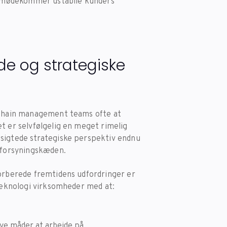
r imødekommer ustabile kunders
de og strategiske
y chain management teams ofte at
t er selvfølgelig en meget rimelig
gsigtede strategiske perspektiv endnu
i forsyningskæden.
forberede fremtidens udfordringer er
 teknologi virksomheder med at:
nye måder at arbejde på.