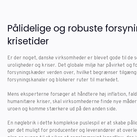
Pålidelige og robuste forsyn
krisetider
Er der noget, danske virksomheder er blevet gode til de s
uroligheder og kriser. Det globale miljø har påvirket og 
forsyningskæder verden over, hvilket begrænser tilgængel
forsyningskanaler og blokerer ruter til markedet.
Mens eksperterne forsøger at håndtere høj inflation, fal
humanitære kriser, skal virksomhederne finde nye måder
uroen og komme stærkere ud på den anden side.
En nøglebrik i dette komplekse puslespil er at skabe pål
gør det muligt for producenter og leverandører at overlev