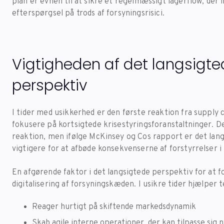
plan er evnen til at sikre et regelmæssigt lagerflow, de
efterspørgsel på trods af forsyningsrisici.
Vigtigheden af det langsigte
perspektiv
I tider med usikkerhed er den første reaktion fra suppl
fokusere på kortsigtede krisestyringsforanstaltninger. De
reaktion, men ifølge McKinsey og Cos rapport er det lan
vigtigere for at afbøde konsekvenserne af forstyrrelser 
En afgørende faktor i det langsigtede perspektiv for at 
digitalisering af forsyningskæden. I usikre tider hjælper
Reager hurtigt på skiftende markedsdynamik
Skab agile interne operationer, der kan tilpasse sig 