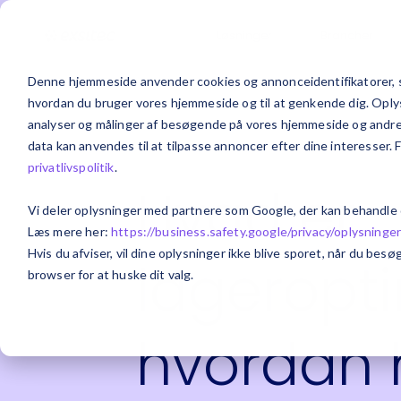
Løsninger
Brancher
Denne hjemmeside anvender cookies og annonceidentifikatorer, s
hvordan du bruger vores hjemmeside og til at genkende dig. Oplysn
analyser og målinger af besøgende på vores hjemmeside og andre m
data kan anvendes til at tilpasse annoncer efter dine interesser. 
privatlivspolitik
.
Hvad er
Vi deler oplysninger med partnere som Google, der kan behandle
Læs mere her:
https://business.safety.google/privacy/
oplysninge
Hvis du afviser, vil dine oplysninger ikke blive sporet, når du be
lageropt
browser for at huske dit valg.
hvordan 