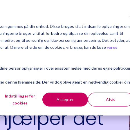
Exsitec Explains
Kundecases
Om Exsitec
Ka
om gemmes på din enhed. Disse bruges til at indsamle oplysninger om
ingerne bruger vi til at forbedre og tilpasse din oplevelse samt til
edier, og til personlig og ikke-personlig annoncering. Det betyder, a
For at få mere at vide om de cookies, vi bruger, kan du læse
vores
 dine personoplysninger i overensstemmelse med deres egne politikker
r
søger denne hjemmeside. Der vil dog blive gemt en nødvendig cookie i din
imering, og
Indstillinger for
Accepter
Afvis
cookies
hjælper det