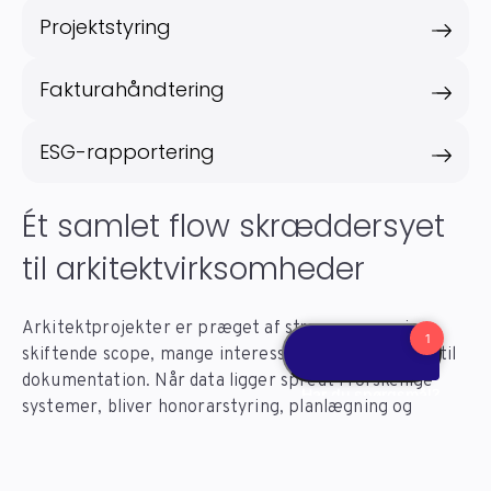
Projektstyring
Fakturahåndtering
ESG-rapportering
Ét samlet flow skræddersyet
til arkitektvirksomheder
Arkitektprojekter er præget af stramme marginer,
skiftende scope, mange interessenter og høje krav til
dokumentation. Når data ligger spredt i forskellige
systemer, bliver honorarstyring, planlægning og
opfølgning hurtigt tungt, og små afvigelser kan vokse
sig store.