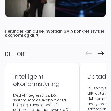
Herunder kan du se, hvordan GAiA konkret styrker
økonomi og drift
01 - 08
Intelligent
Datadre
økonomistyring
Stil spørgsmål
ERP-data og 
Med AI integreret i dit ERP-
det samme.A
system samles økonomidata,
analyserer ud
bilag og transaktioner i ét
sammenhænge
sammenhængende overblik. Du