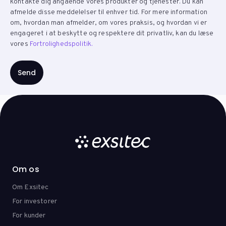
kontakte dig angående vores produkter og tjenester. Du kan
afmelde disse meddelelser til enhver tid. For mere information
om, hvordan man afmelder, om vores praksis, og hvordan vi er
engageret i at beskytte og respektere dit privatliv, kan du læse
vores
Fortrolighedspolitik.
Om os
Om Exsitec
For investorer
For kunder