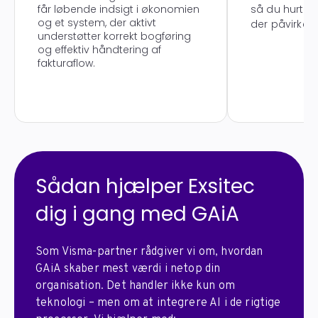
får løbende indsigt i økonomien
så du hurtige
og et system, der aktivt
der påvirker 
understøtter korrekt bogføring
og effektiv håndtering af
fakturaflow.
Sådan hjælper Exsitec
dig i gang med GAiA
Som Visma-partner rådgiver vi om, hvordan
GAiA skaber mest værdi i netop din
organisation. Det handler ikke kun om
teknologi – men om at integrere AI i de rigtige