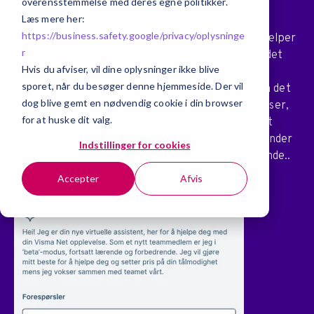
overensstemmelse med deres egne politikker.
Med GAiA bliver ERP-systemet mere end et
Læs mere her:
registreringsværktøj. Det bliver en aktiv
https://business.safety.google/privacy/
oplysninge
sparringspartner, der analyserer jeres data og hjælper
r
med at forklare, hvorfor noget udvikler sig, som det
Hvis du afviser, vil dine oplysninger ikke blive
gør.
Hvis dækningsgraden falder, får du ikke kun
sporet, når du besøger denne hjemmeside. Der vil
beskeden om, at den er faldet. Du får indsigt i, om det
dog blive gemt en nødvendig cookie i din browser
skyldes bestemte produkter, ændrede indkøbspriser,
for at huske dit valg.
rabatter eller kundesammensætning. Hvis lageret
vokser, kan systemet pege på, hvilke varer der binder
Indstillinger for cookies
kapital, og hvor omsætningshastigheden er faldende..
Accepter
Afvis