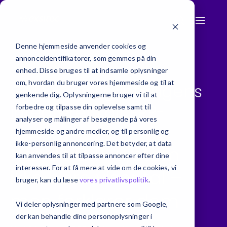
Denne hjemmeside anvender cookies og
annonceidentifikatorer, som gemmes på din
enhed. Disse bruges til at indsamle oplysninger
om, hvordan du bruger vores hjemmeside og til at
GAiA. Kunstig intelligens
genkende dig. Oplysningerne bruger vi til at
integreret i dit ERP-
forbedre og tilpasse din oplevelse samt til
analyser og målinger af besøgende på vores
system
hjemmeside og andre medier, og til personlig og
ikke-personlig annoncering. Det betyder, at data
Når dit ERP-system
kan anvendes til at tilpasse annoncer efter dine
interesser. For at få mere at vide om de cookies, vi
ikke bare viser tal –
bruger, kan du læse
vores privatlivspolitik
.
men forklarer dem
Vi deler oplysninger med partnere som Google,
der kan behandle dine personoplysninger i