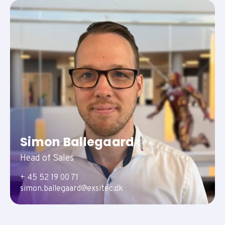
Simon Ballegaard
Head of Sales
+ 45 52 19 00 71
simon.ballegaard@exsitec.dk