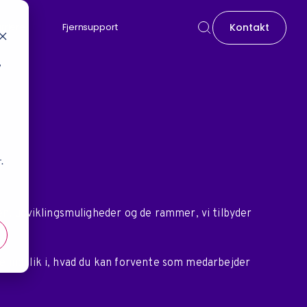
Kontakt
rriere
Fjernsupport
,
t
.
n, udviklingsmuligheder og de rammer, vi tilbyder
re indblik i, hvad du kan forvente som medarbejder