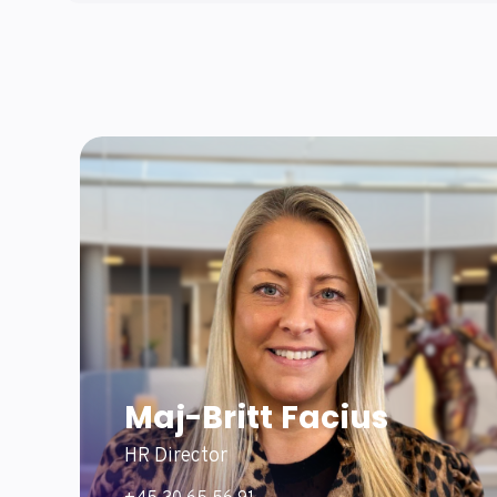
Maj-Britt Facius
HR Director