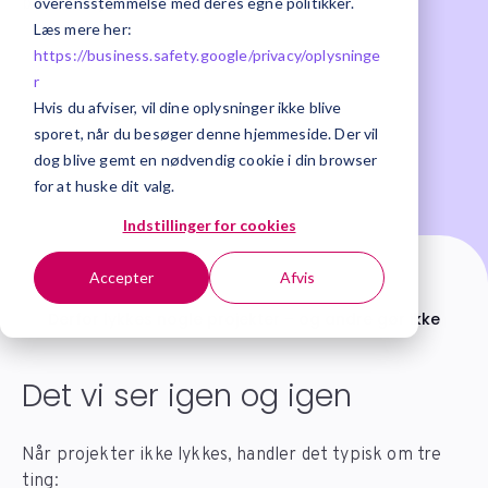
beslutningerne før projektet er det.
overensstemmelse med deres egne politikker.
Læs mere her:
2026-03-26 | ERP
https://business.safety.google/privacy/
oplysninge
r
Hvis du afviser, vil dine oplysninger ikke blive
sporet, når du besøger denne hjemmeside. Der vil
dog blive gemt en nødvendig cookie i din browser
for at huske dit valg.
Indstillinger for cookies
Accepter
Afvis
Start
Blog DK
Derfor lykkes nogle projekter – og andre gør ikke
Det vi ser igen og igen
Når projekter ikke lykkes, handler det typisk om tre
ting: