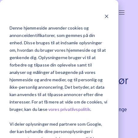
Denne hjemmeside anvender cookies og
annonceidentifikatorer, som gemmes på din
enhed. Disse bruges til at indsamle oplysninger
om, hvordan du bruger vores hjemmeside og til at
genkende dig. Oplysningerne bruger vi til at
Derfor lykkes nogle
forbedre og tilpasse din oplevelse samt til
analyser og målinger af besøgende på vores
projekter – og andre gør
hjemmeside og andre medier, og til personlig og
ikke-personlig annoncering. Det betyder, at data
ikke
kan anvendes til at tilpasse annoncer efter dine
interesser. For at få mere at vide om de cookies, vi
bruger, kan du læse
vores privatlivspolitik
.
De fleste projekter starter godt.
Alligevel går mange
af dem skævt.
Vi deler oplysninger med partnere som Google,
Ikke fordi systemet er forkert. Men fordi
der kan behandle dine personoplysninger i