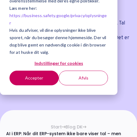
overensstemmelse med deres egne politikker.
tager at forstå dem.
Læs mere her:
For når noget ændrer sig i forretningen, sta
rter
https://business.safety.google/privacy/
oplysninge
arbejdet ofte først bagefter.
Rapporter trækkes. Tal
r
sammenlignes. Forklaringer skal findes.
Og i
Hvis du afviser, vil dine oplysninger ikke blive
mellemtiden er beslutningerne allerede tr
uffet. Det er
sporet, når du besøger denne hjemmeside. Der vil
præcis her AI begynder at gøre en forskel.
dog blive gemt en nødvendig cookie i din browser
for at huske dit valg.
2026-03-13 | ERP
Indstillinger for cookies
Accepter
Afvis
Start
Blog DK
AI i ERP: Når dit ERP-system ikke bare viser tal – men