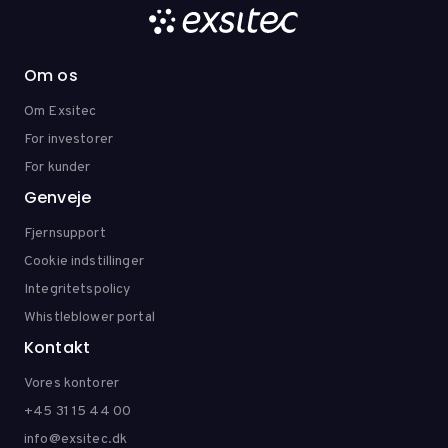
Om os
Om Exsitec
For investorer
For kunder
Genveje
Fjernsupport
Cookie indstillinger
Integritetspolicy
Whistleblower portal
Kontakt
Vores kontorer
+45 31 15 44 00
info@exsitec.dk