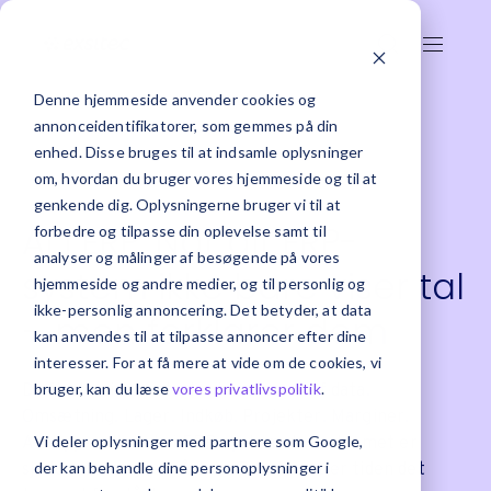
Denne hjemmeside anvender cookies og
annonceidentifikatorer, som gemmes på din
enhed. Disse bruges til at indsamle oplysninger
om, hvordan du bruger vores hjemmeside og til at
genkende dig. Oplysningerne bruger vi til at
AI i ERP: Når dit ERP-
forbedre og tilpasse din oplevelse samt til
analyser og målinger af besøgende på vores
system ikke bare viser tal
hjemmeside og andre medier, og til personlig og
ikke-personlig annoncering. Det betyder, at data
– men forklarer dem
kan anvendes til at tilpasse annoncer efter dine
interesser. For at få mere at vide om de cookies, vi
bruger, kan du læse
vores privatlivspolitik
.
De fleste virksomheder har masser af data.
Omsætning. Lager. Indkøb. Projekter. Marginer.
Vi deler oplysninger med partnere som Google,
Alt ligger allerede i ERP-systemet. Problemet er
der kan behandle dine personoplysninger i
sjældent manglen på data. Problemet er tiden det